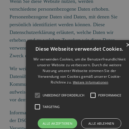
Wenn Sie diese Website nutzen, werden
verschiedene personenbezogene Daten erhoben.
Personenbezogene Daten sind Daten, mit denen Sie
persönlich identifiziert werden können. Diese
Datenschutzerklärung erläutert, welche Daten wir
erheben und zu welchen Zwecken wir diese Daten
verwenden. Sie erklärt auch, wie und zu welchem
Diese Webseite verwendet Cookies.
Zweck die Daten erhoben werden.
Wir verwenden Cookies, um die Benutzerfreundlichkeit
unserer Website zu verbessern. Durch die weitere
Wir weisen Sie darauf hin, dass die
Nutzung unserer Webseite stimmen Sie der
Datenübertragung im Internet (z.B. bei der
Verwendung von Cookies gemäß unserer Cookie-
Richtlinie zu.
Weitere Informationen
Kommunikation per E-Mail) Sicherheitslücken
aufweisen kann. Ein lückenloser Schutz der Daten
UNBEDINGT ERFORDERLICH
PERFORMANCE
vor dem Zugriff durch Dritte ist nicht möglich.
TARGETING
Informationen über die verantwortliche Stelle (in
der DSGVO als „für die Verarbeitung
ALLE AKZEPTIEREN
ALLE ABLEHNEN
Verantwortlicher“ bezeichnet)